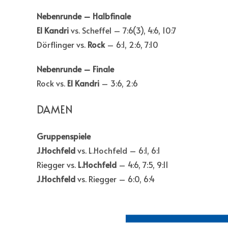
Nebenrunde – Halbfinale
El Kandri
vs. Scheffel – 7:6(3), 4:6, 10:7
Dörflinger vs.
Rock
– 6:1, 2:6, 7:10
Nebenrunde – Finale
Rock vs.
El Kandri
– 3:6, 2:6
DAMEN
Gruppenspiele
J.Hochfeld
vs. L.Hochfeld – 6:1, 6:1
Riegger vs.
L.Hochfeld
– 4:6, 7:5, 9:11
J.Hochfeld
vs. Riegger – 6:0, 6:4