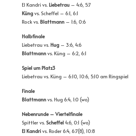
El Kandri vs.
Liebetrau
– 4:6, 5:7
Küng
vs. Scheffel – 6:1, 6:1
Rock vs.
Blattmann
– 1:6, 0:6
Halbfinale
Liebetrau vs.
Hug
– 3:6, 4:6
Blattmann
vs. Küng – 6:2, 6:1
Spiel um Platz3
Liebetrau vs. Küng – 6:10, 10:6, 5:10 am Ringspiel
Finale
Blattmann
vs. Hug 6:4, 1:0 (wo)
Nebenrunde – Viertelfinale
Spittler vs.
Scheffel
4:6, 0:1 (wo)
El Kandri
vs. Roder 6:4, 6:7(8), 10:8