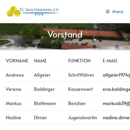
Menü
Vorstand
VORNAME
NAME
FUNKTION
E-MAIL
Andreas
Allgeier
Schriftführer
allgeier197
Verena
Baldinger
Kassenwart
ena.balding
Markus
Blattmann
Beisitzer
markusb39@
Nadine
Dirner
Jugendwartin
nadine.dirn