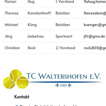
Florian
Hug
1. Vorstand
flohug.hom
Theresa
Konstantinoff
Beisitzer
theresakon@
Michael
Küng
Beisitzer
kuenger@gm
Jörg
Liebetrau
Sportwart
jlfr@gmx.de
Christian
Rock
2. Vorstand
rock2610@g
Kontakt