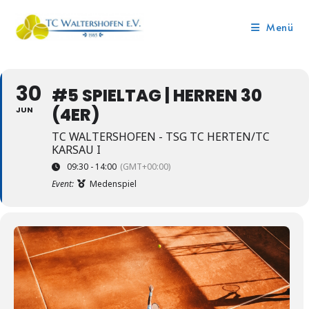
Menü
30
#5 SPIELTAG | HERREN 30
(4ER)
JUN
TC WALTERSHOFEN - TSG TC HERTEN/TC
KARSAU I
09:30 - 14:00
(GMT+00:00)
Event:
Medenspiel